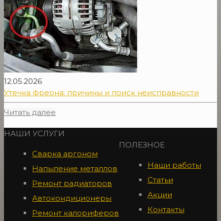
12.05.2026
Утечка фреона: причины и поиск неисправности
Читать далее
НАШИ УСЛУГИ
ПОЛЕЗНОЕ
Сварка аргоном
Наши работы
Напыление металлов
Статьи
Ремонт радиаторов
Акции
Автокондиционеры
Контакты
Ремонт калориферов