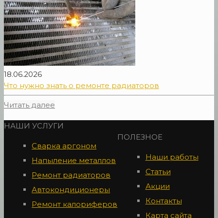
18.06.2026
Что нужно знать о ремонте радиаторов
Читать далее
НАШИ УСЛУГИ
ПОЛЕЗНОЕ
Сварка аргоном
Наши работы
Напыление металлов
Статьи
Ремонт радиаторов
Акции
Автокондиционеры
Контакты
Ремонт калориферов
Карта сайта