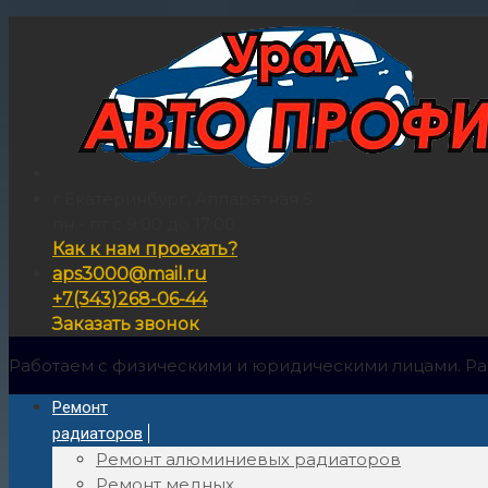
г.Екатеринбург, Аппаратная 5
пн - пт с 9:00 до 17:00
Как к нам проехать?
aps3000@mail.ru
+7(343)268-06-44
Заказать звонок
Работаем с физическими и юридическими лицами. Ра
Ремонт
радиаторов
Ремонт алюминиевых радиаторов
Ремонт медных