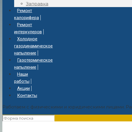
Заправка
Ремонт
калорифера
Ремонт
интеркулеров
Холодное
газодинамическое
напыление
Газотермическое
напыление
Наши
работы
Акции
Контакты
Работаем с физическими и юридическими лицами. Ра