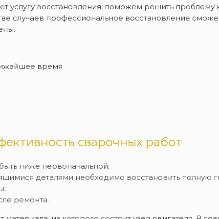
ет услугу восстановления, поможем решить проблему 
тве случаев профессиональное восстановление сможе
ены.
лижайшее время
фективность сварочных работ
быть ниже первоначальной;
ящимися деталями необходимо восстановить полную г
ы;
сле ремонта.
от материала, из которого состоит узел двигателя. В 